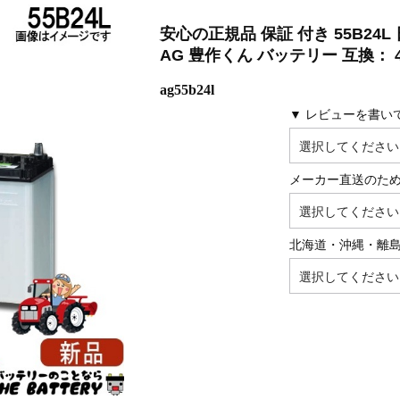
安心の正規品 保証 付き 55B24
AG 豊作くん バッテリー 互換： 46B24
ag55b24l
▼ レビューを書い
メーカー直送のため
北海道・沖縄・離