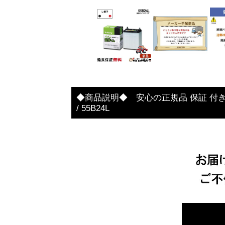
◆商品説明◆ 安心の正規品 保証 付き 55B
/ 55B24L