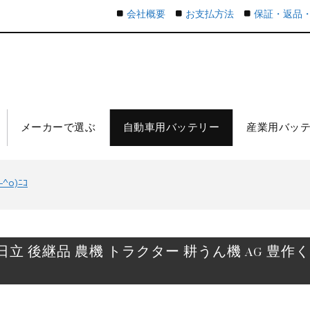
会社概要
お支払方法
保証・返品
メーカーで選ぶ
自動車用バッテリー
産業用バッ
o)ﾆｺ
 日立 後継品 農機 トラクター 耕うん機 AG 豊作くん