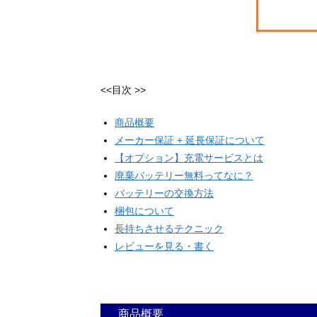
<<目次 >>
商品概要
メーカー保証 + 延長保証について
【オプション】充電サービスとは
廃棄バッテリー無料ってなに？
バッテリーの交換方法
梱包について
長持ちさせるテクニック
レビューを見る・書く
商品概要