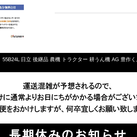
24L 日立 後継品 農機 トラクター 耕うん機 AG 豊作くん バッ