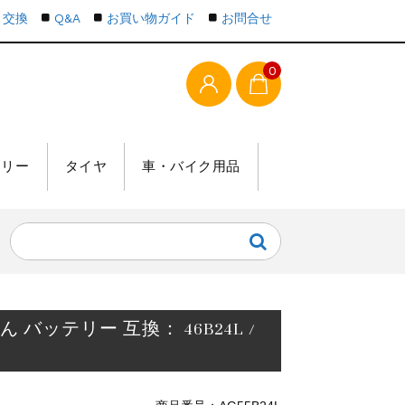
・交換
Q&A
お買い物ガイド
お問合せ
0
テリー
タイヤ
車・バイク用品
 バッテリー 互換： 46B24L /