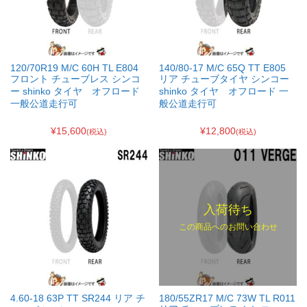
120/70R19 M/C 60H TL E804
140/80-17 M/C 65Q TT E805
フロント チューブレス シンコ
リア チューブタイヤ シンコー
ー shinko タイヤ オフロード
shinko タイヤ オフロード 一
一般公道走行可
般公道走行可
¥15,600
¥12,800
(税込)
(税込)
入荷待ち
この商品へのお問い合わせ
4.60-18 63P TT SR244 リア チ
180/55ZR17 M/C 73W TL R011