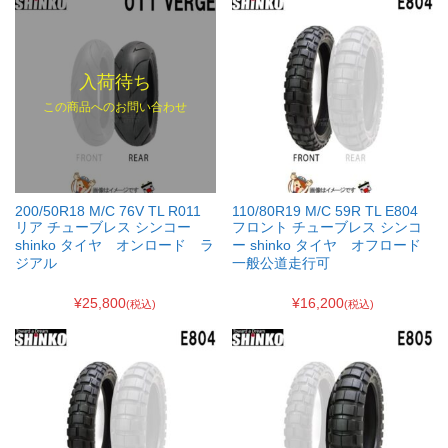
入荷待ち
この商品へのお問い合わせ
200/50R18 M/C 76V TL R011
110/80R19 M/C 59R TL E804
リア チューブレス シンコー
フロント チューブレス シンコ
shinko タイヤ オンロード ラ
ー shinko タイヤ オフロード
ジアル
一般公道走行可
¥25,800
¥16,200
(税込)
(税込)