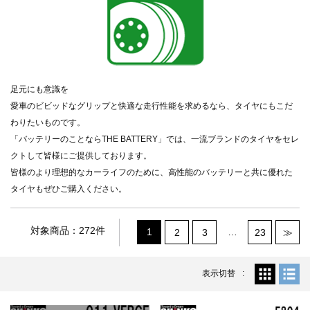
足元にも意識を
愛車のビビッドなグリップと快適な走行性能を求めるなら、タイヤにもこだ
わりたいものです。
「バッテリーのことならTHE BATTERY」では、一流ブランドのタイヤをセレ
クトして皆様にご提供しております。
皆様のより理想的なカーライフのために、高性能のバッテリーと共に優れた
タイヤもぜひご購入ください。
対象商品：272件
1
…
2
3
23
≫
表示切替