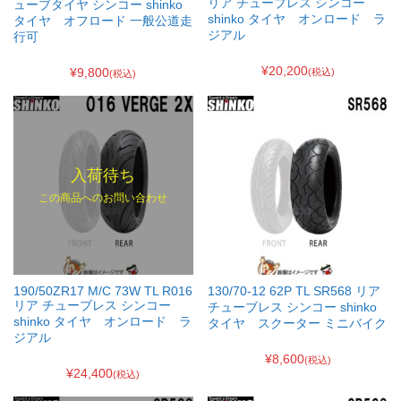
リア チューブレス シンコー
ューブタイヤ シンコー shinko
shinko タイヤ オンロード ラ
タイヤ オフロード 一般公道走
ジアル
行可
¥20,200
¥9,800
(税込)
(税込)
入荷待ち
この商品へのお問い合わせ
190/50ZR17 M/C 73W TL R016
130/70-12 62P TL SR568 リア
リア チューブレス シンコー
チューブレス シンコー shinko
shinko タイヤ オンロード ラ
タイヤ スクーター ミニバイク
ジアル
¥8,600
(税込)
¥24,400
(税込)