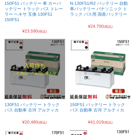
150F51 バッテリー 車 カーバ
N-130F51/R2 バッテリー 自動
ッテリー トラック バス トレー
車バッテリー パナソニック ト
ラー ヘキサ 互換 130F51
ラック バス用 国産バッテリー
150F51
¥24,700
(税込)
¥23,590
(税込)
入荷待ち
この商品へのお問い合わせ
130F51 バッテリー トラック
150F51 バッテリー トラック
バス 自動車 古河 アルティカ
バス 自動車 古河 アルティカ
¥20,480
¥41,019
(税込)
(税込)