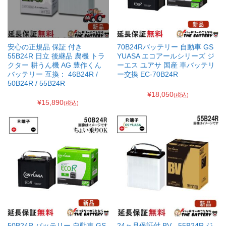
安心の正規品 保証 付き
70B24Rバッテリー 自動車 GS
55B24R 日立 後継品 農機 トラ
YUASA エコアールシリーズ ジ
クター 耕うん機 AG 豊作くん
ーエス ユアサ 国産 車バッテリ
バッテリー 互換： 46B24R /
ー交換 EC-70B24R
50B24R / 55B24R
¥18,050
(税込)
¥15,890
(税込)
50B24R バッテリー 自動車 GS
24ヶ月保証付 BV - 55B24R ジ