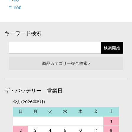
T-110R
キーワード検索
商品カテゴリー複合検索>
ザ・バッテリー 営業日
今月(2026年8月)
日
月
火
水
木
金
土
1
2
3
4
5
6
7
8