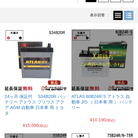
表示切替
入荷待ち
この商品へのお問い合わせ
24ヶ月 保証付 S34B20R バッ
ATLAS 60B24R-S アトラス 自
テリー アトラス プリウス アク
動車 JIS （ 日本車 用 ） バッテ
ア AGM 自動車 日本車 用 トヨ
リー
タ
¥10,190
(税込)
¥15,090
(税込)