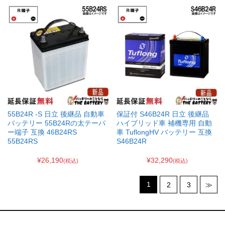
55B24R -S 日立 後継品 自動車
保証付 S46B24R 日立 後継品
バッテリー 55B24Rの太テーパ
ハイブリッド車 補機専用 自動
ー端子 互換 46B24RS
車 TuflongHV バッテリー 互換
55B24RS
S46B24R
¥26,190
¥32,290
(税込)
(税込)
1
2
3
≫