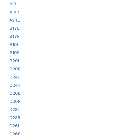
A19L
A19R
A24L
B17L
B17R
B19L
B19R
B20L
B20R
B24L
B24R
D20L
D20R
D23L
D23R
D26L
D26R