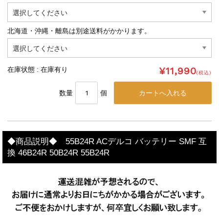
北海道・沖縄・離島は別途送料がかかります。
¥11,990
在庫状態 : 在庫有り
(税込)
数量
個
◆商品説明◆ 55B24R ACデルコ バッテリー SMF 互
換 46B24R 50B24R 55B24R