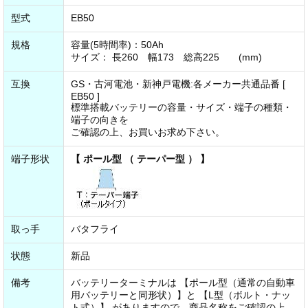
型式
EB50
規格
容量(5時間率)：50Ah
サイズ： 長260 幅173 総高225 (mm)
互換
GS・古河電池・新神戸電機:各メーカー共通品番 [
EB50 ]
標準搭載バッテリーの容量・サイズ・端子の種類・
端子の向きを
ご確認の上、お買いお求め下さい。
端子形状
【 ポール型 （ テーパー型 ） 】
取っ手
バタフライ
状態
新品
備考
バッテリーターミナルは 【ポール型（通常の自動車
用バッテリーと同形状）】と 【L型（ボルト・ナッ
ト式）】 がありますので、商品名称をご確認の上、