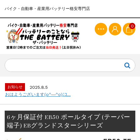
バイク・自動車・産業用バッテリー格安専門店
0
お知らせ
2025.8.5
おはようございます(o^―^o)ﾆｺ...
6ヶ月保証付 EB50 ポールタイプ (テーパー
端子) EBグランドスターシリーズ