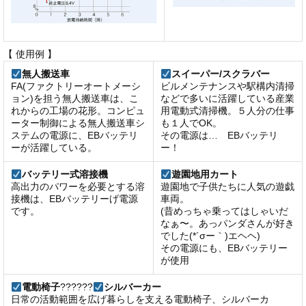
【 使用例 】
無人搬送車
スイーパー/スクラバー
FA(ファクトリーオートメーシ
ビルメンテナンスや駅構内清掃
ョン)を担う無人搬送車は、こ
などで多いに活躍している産業
れからの工場の花形。コンピュ
用電動式清掃機。５人分の仕事
ーター制御による無人搬送車シ
も１人でOK。
ステムの電源に、EBバッテリ
その電源は… EBバッテリ
ーが活躍している。
ー！
バッテリー式溶接機
遊園地用カート
高出力のパワーを必要とする溶
遊園地で子供たちに人気の遊戯
接機は、EBバッテリーげ電源
車両。
です。
(昔めっちゃ乗ってはしゃいだ
なぁ〜。あっパンダさんが好き
でした(*´σー｀)エヘヘ)
その電源にも、EBバッテリー
が使用
電動椅子
??????
シルバーカー
日常の活動範囲を広げ暮らしを支える電動椅子、シルバーカ