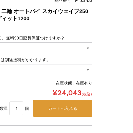
商品番号：FTZ9-BS
河 二輪 オートバイ スカイウェイブ250
ディット1200
て、無料90日延長保証つけますか？
島は別途送料がかかります。
在庫状態 : 在庫有り
¥24,043
(税込)
数量
個