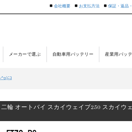
会社概要
お支払方法
保証・返品
メーカーで選ぶ
自動車用バッテリー
産業用バッ
o)ﾆｺ
古河 二輪 オートバイ スカイウェイブ250 スカイウェ