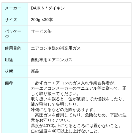
メーカー
DAIKIN / ダイキン
サイズ
200g ×30本
パッケー
サービス缶
ジ
使用目的
エアコン冷媒の補充用ガス
用途
自動車用エアコンガス
状態
新品
備考
・必ずカーエアコンのガス入れ作業習得者が、
カーエアコンメーカーのマニュアル等に従って、正
しく取り扱ってください。
取り扱いを誤ると、缶が破裂して大怪我をしたり、
液が飛散して失明したり、
凍傷になるなどの危険があります。
・高圧ガスを使用しており、危険なため、下記の注
意をお守りください。
温度が40℃以上になるところには置かないこと。
缶の温度を40℃以上に上げないこと。