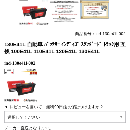
商品番号：ind-130e41l-002
130E41L 自動車 ﾊﾞｯﾃﾘｰ ｲﾝﾃﾞｨｺﾞ ｽﾀﾝﾀﾞｰﾄﾞ ﾄﾗｯｸ用 互
換 100E41L 110E41L 120E41L 130E41L
ind-130e41l-002
▼ レビューを書いて、無料90日延長保証つけますか？
メーカー直送となります。