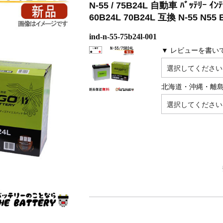
N-55 / 75B24L 自動車 ﾊﾞｯﾃﾘｰ ｲﾝ
60B24L 70B24L 互換 N-55 N55 
ind-n-55-75b24l-001
▼ レビューを書い
北海道・沖縄・離