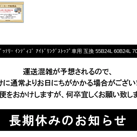
ｰ ｲﾝﾃﾞｨｺﾞ ｱｲﾄﾞﾘﾝｸﾞｽﾄｯﾌﾟ車用 互換 55B24L 60B24L 70