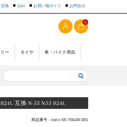
・交換
Q&A
お買い物ガイド
お問合せ
0
テリー
タイヤ
車・バイク用品
B24L 互換 N-55 N55 B24L
商品番号：ind-n-55-75b24l-001