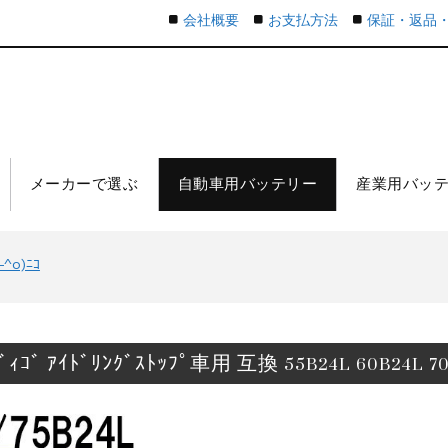
会社概要
お支払方法
保証・返品
メーカーで選ぶ
自動車用バッテリー
産業用バッ
o)ﾆｺ
ﾃﾞｨｺﾞ ｱｲﾄﾞﾘﾝｸﾞｽﾄｯﾌﾟ車用 互換 55B24L 60B24L 70