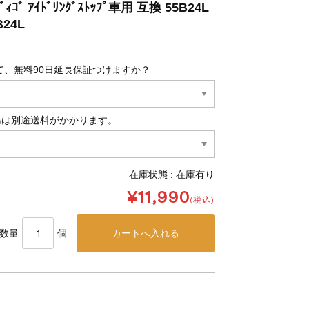
ﾃﾞｨｺﾞ ｱｲﾄﾞﾘﾝｸﾞｽﾄｯﾌﾟ車用 互換 55B24L
B24L
て、無料90日延長保証つけますか？
島は別途送料がかかります。
在庫状態 : 在庫有り
¥11,990
(税込)
数量
個