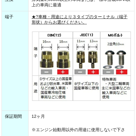
上の車両に最適
端子
★?車種・用途により３タイプのターミナル（端子
形状）からお選びください。
保証期間
12ヶ月
※エンジン始動用以外の用途に使用しないで下さ