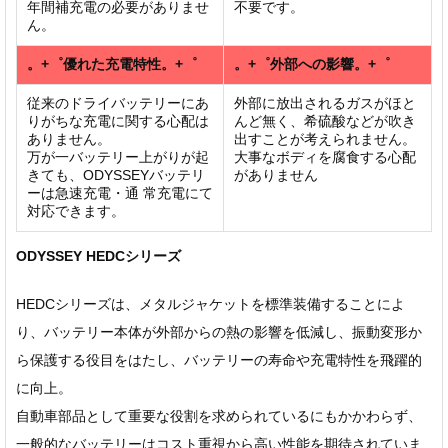
年間補充電の必要がありませ
不要です。
ん。
。+゜優れた充電特性。+゜
。+゜外部への影響。+゜
従来のドライバッテリーにあ
外部に放出されるガスがほと
りがちな充電に関する心配は
んど無く、希硫酸などが吹き
ありません。
出すことが考えられません。
万が一バッテリー上がりが起
大事なボディを腐食する心配
きても、ODYSSEYバッテリ
がありません
ーは急速充電・通 常充電にて
対応できます。
ODYSSEY HEDCシリーズ
HEDCシリーズは、メタルジャケットを標準装備することによ
り、バッテリー本体が外部からの熱の影響を低減し、振動変形か
ら保護する役目をはたし、バッテリーの寿命や充電特性を飛躍的
に向上。
自動車部品として重要な役割を求められているにもかかわらず、
一般的なバッテリーはコスト重視から高い性能を期待されていま