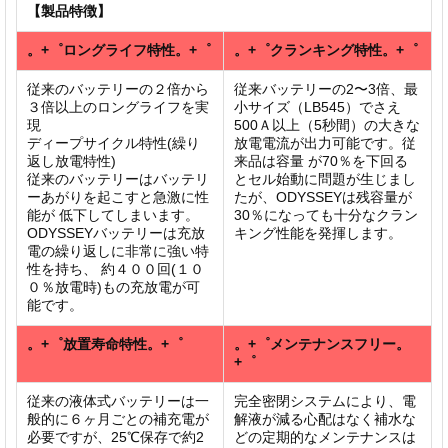
【製品特徴】
。+゜ロングライフ特性。+゜
。+゜クランキング特性。+゜
従来のバッテリーの２倍から
従来バッテリーの2〜3倍、最
３倍以上のロングライフを実
小サイズ（LB545）でさえ
現
500Ａ以上（5秒間）の大きな
ディープサイクル特性(繰り
放電電流が出力可能です。従
返し放電特性)
来品は容量 が70％を下回る
従来のバッテリーはバッテリ
とセル始動に問題が生じまし
ーあがりを起こすと急激に性
たが、ODYSSEYは残容量が
能が 低下してしまいます。
30％になっても十分なクラン
ODYSSEYバッテリーは充放
キング性能を発揮します。
電の繰り返しに非常に強い特
性を持ち、 約４００回(１０
０％放電時)もの充放電が可
能です。
。+゜放置寿命特性。+゜
。+゜メンテナンスフリー。
+゜
従来の液体式バッテリーは一
完全密閉システムにより、電
般的に６ヶ月ごとの補充電が
解液が減る心配はなく補水な
必要ですが、25℃保存で約2
どの定期的なメンテナンスは