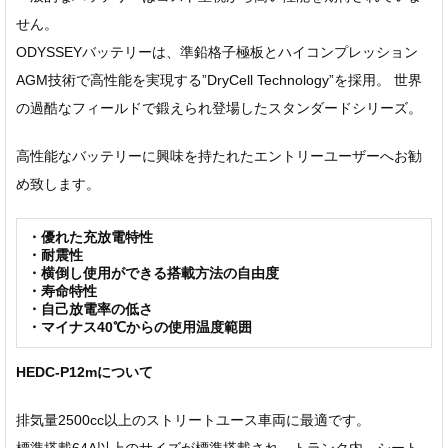
せん。
ODYSSEYバッテリーは、準鉛格子極板とハイコンプレッション
AGM技術で高性能を実現する”DryCell Technology”を採用。 世界
の過酷なフィールドで鍛えられ登場したスタンダードシリーズ。
高性能なバッテリーに興味を持たれたエントリーユーザーへお勧
め致します。
・優れた充放電特性
・耐震性
・横倒し使用ができる搭載方法の自由度
・寿命特性
・自己放電率の低さ
・マイナス40℃からの使用温度範囲
HEDC-P12mについて
排気量2500cc以上のストリートユース車両に最適です。
標準搭載64A以上のサイズが標準搭載され、トランク内、シート