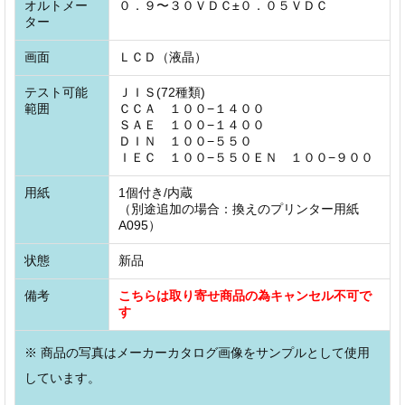
オルトメー
０．９〜３０ＶＤＣ±０．０５ＶＤＣ
ター
画面
ＬＣＤ（液晶）
テスト可能
ＪＩＳ(72種類)
範囲
ＣＣＡ １００−１４００
ＳＡＥ １００−１４００
ＤＩＮ １００−５５０
ＩＥＣ １００−５５０ＥＮ １００−９００
用紙
1個付き/内蔵
（別途追加の場合：換えのプリンター用紙
A095）
状態
新品
備考
こちらは取り寄せ商品の為キャンセル不可で
す
※ 商品の写真はメーカーカタログ画像をサンプルとして使用
しています。