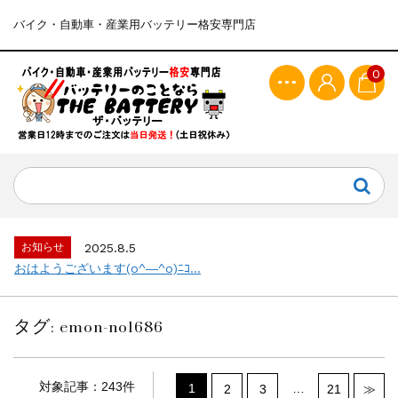
バイク・自動車・産業用バッテリー格安専門店
0
お知らせ
2025.8.5
おはようございます(o^―^o)ﾆｺ...
タグ:
emon-no1686
対象記事：243件
1
…
2
3
21
≫