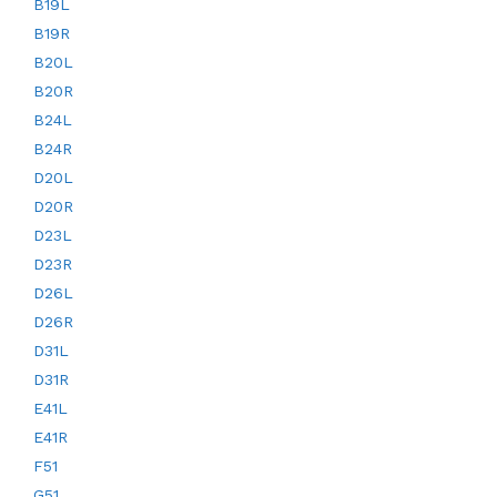
B19L
B19R
B20L
B20R
B24L
B24R
D20L
D20R
D23L
D23R
D26L
D26R
D31L
D31R
E41L
E41R
F51
G51