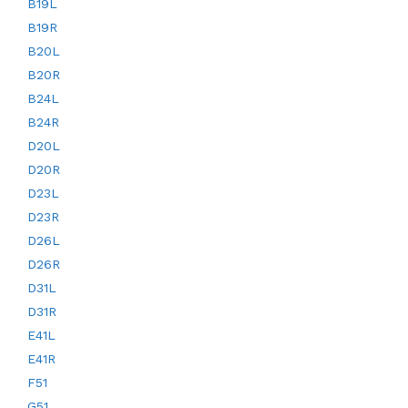
B19L
B19R
B20L
B20R
B24L
B24R
D20L
D20R
D23L
D23R
D26L
D26R
D31L
D31R
E41L
E41R
F51
G51