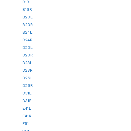
B19L
B19R
B20L
B20R
B24L
B24R
D20L
D20R
D23L
D23R
D26L
D26R
D31L
D31R
E41L
E41R
F51