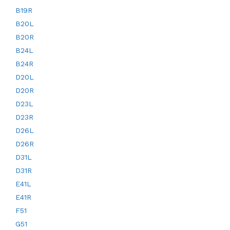
B19R
B20L
B20R
B24L
B24R
D20L
D20R
D23L
D23R
D26L
D26R
D31L
D31R
E41L
E41R
F51
G51