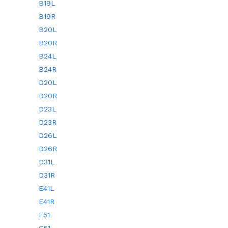
B19L
B19R
B20L
B20R
B24L
B24R
D20L
D20R
D23L
D23R
D26L
D26R
D31L
D31R
E41L
E41R
F51