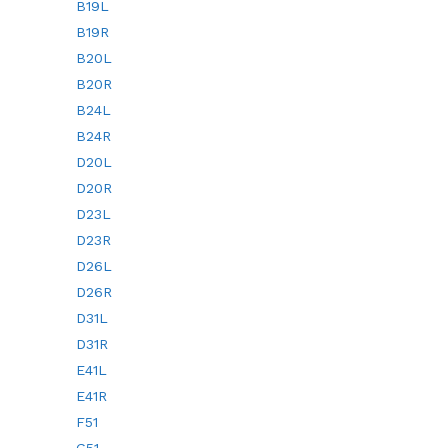
B19L
B19R
B20L
B20R
B24L
B24R
D20L
D20R
D23L
D23R
D26L
D26R
D31L
D31R
E41L
E41R
F51