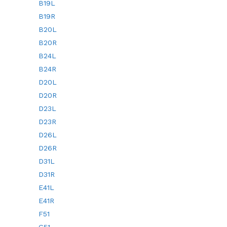
B19L
B19R
B20L
B20R
B24L
B24R
D20L
D20R
D23L
D23R
D26L
D26R
D31L
D31R
E41L
E41R
F51