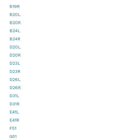
B19R
B20L
B20R
B24L
B24R
D20L
D20R
D23L
D23R
D26L
D26R
D31L
D31R
E41L
E41R
F51
G51