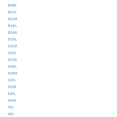
B19R
B20L
B20R
B24L
B24R
D20L
D20R
D23L
D23R
D26L
D26R
D31L
D31R
E41L
E41R
F51
G51