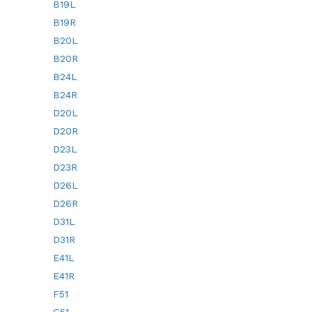
B19L
B19R
B20L
B20R
B24L
B24R
D20L
D20R
D23L
D23R
D26L
D26R
D31L
D31R
E41L
E41R
F51