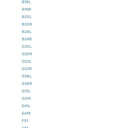
B19L
B19R
B20L
B20R
B24L
B24R
D20L
D20R
D23L
D23R
D26L
D26R
D31L
D31R
E41L
E41R
F51