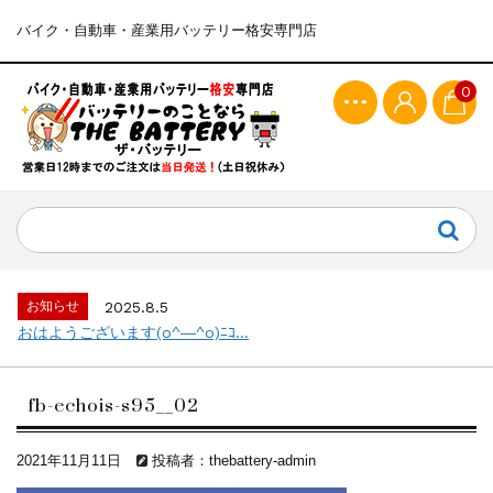
バイク・自動車・産業用バッテリー格安専門店
0
お知らせ
2025.8.5
おはようございます(o^―^o)ﾆｺ...
fb-echois-s95__02
2021年11月11日
投稿者：thebattery-admin